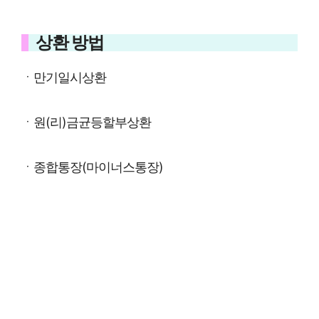
상환 방법
ㆍ만기일시상환
ㆍ원(리)금균등할부상환
ㆍ종합통장(마이너스통장)