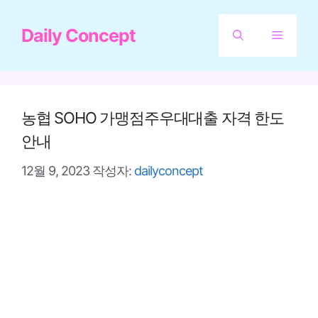
컨
Daily Concept
텐
메
츠
뉴
로
건
농협 SOHO 가맹점주우대대출 자격 한도
너
안내
뛰
12월 9, 2023
작성자:
dailyconcept
기