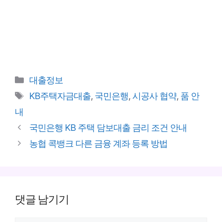
카
대출정보
테
태
KB주택자금대출
,
국민은행
,
시공사 협약
,
품 안
고
그
내
리
국민은행 KB 주택 담보대출 금리 조건 안내
농협 콕뱅크 다른 금융 계좌 등록 방법
댓글 남기기