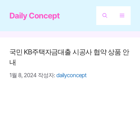
컨
Daily Concept
텐
메
츠
뉴
로
건
국민 KB주택자금대출 시공사 협약 상품 안
너
내
뛰
1월 8, 2024
작성자:
dailyconcept
기