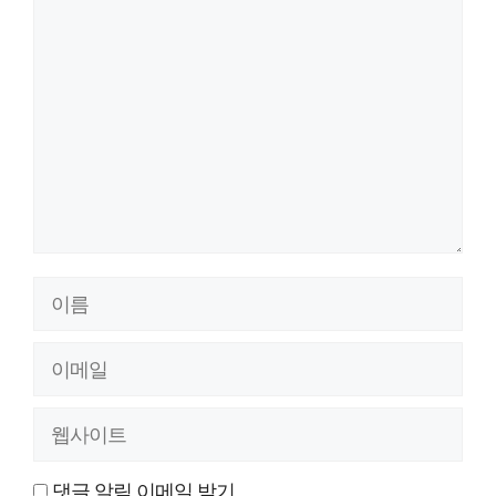
댓
글
이
름
이
메
웹
일
사
댓글 알림 이메일 받기