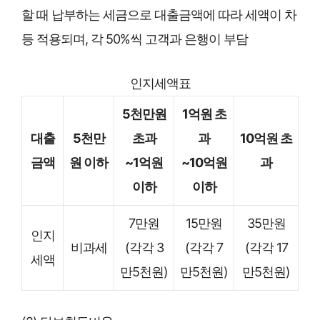
할 때 납부하는 세금으로 대출금액에 따라 세액이 차
등 적용되며, 각 50%씩 고객과 은행이 부담
인지세액표
5천만원
1억원 초
대출
5천만
초과
과
10억원 초
금액
원 이하
~1억원
~10억원
과
이하
이하
7만원
15만원
35만원
인지
비과세
(각각 3
(각각 7
(각각 17
세액
만5천원)
만5천원)
만5천원)