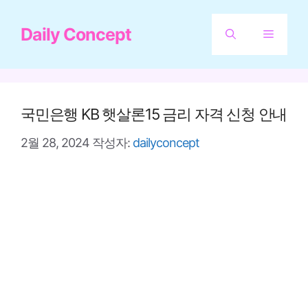
컨
Daily Concept
텐
메
츠
뉴
로
건
국민은행 KB 햇살론15 금리 자격 신청 안내
너
2월 28, 2024
작성자:
dailyconcept
뛰
기