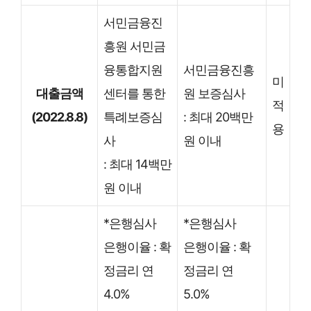
서민금융진
흥원 서민금
융통합지원
서민금융진흥
미
대출금액
센터를 통한
원 보증심사
적
(2022.8.8)
특례보증심
: 최대 20백만
용
사
원 이내
: 최대 14백만
원 이내
*은행심사
*은행심사
은행이율 : 확
은행이율 : 확
정금리 연
정금리 연
4.0%
5.0%