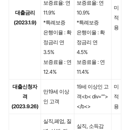
보증료율: 연
보증료율: 연
미
대출금리
11.9%
10.9%
적
(2023.1.9)
*특례보증
*특례보증
용
은행이율 : 확
은행이율 : 확
정금리 연
정금리 연
3.5%
4.5%
보증료율 : 연
보증료율 : 연
12.4%
11.4%
대출신청자
19세 이상인 고
미
만19세 이상
격
객<b< div=””>
적
인 고객
(2023.9.26)
</b<>
용
실직,폐업, 질
실직, 소득감