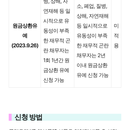
병, 상해, 자
소, 폐업, 질병,
연재해 등 일
상해, 자연재해
시적으로 유
원금상환유
등 일시적으로
미
동성이 부족
예
유동성이 부족
적
한 재무적 곤
(2023.9.26)
한 재무적 곤란
용
란 채무자는
채무자는 2년
1회 1년간 원
이내 원금상환
금상환 유예
유예 신청 가능
신청 가능
신청 방법