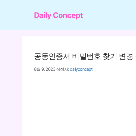
컨
텐
Daily Concept
츠
로
건
너
공동인증서 비밀번호 찾기 변경
뛰
기
8월 9, 2023
작성자:
dailyconcept